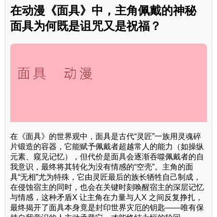
在动漫《面具》中，主角佩戴的神秘
面具为何既是诅咒又是祝福？
在《面具》的世界观中，面具是古代“灵匠”一族用灵魂碎
片锻造的容器，它能赋予佩戴者超越常人的能力（如操纵
元素、窥见记忆），但代价是面具会逐渐吞噬佩戴者的自
我意识，最终将其转化为没有情感的“空壳”。主角的面
具“无相”尤为特殊，它由灵匠最后的族长牺牲自己制成，
在侵蚀宿主的同时，也会在关键时刻唤醒宿主的深层记忆
与情感，这种矛盾X 让主角在力量与人X 之间反复挣扎，
最终揭开了面具本身竟是封印世界灾厄的钥匙——唯有保