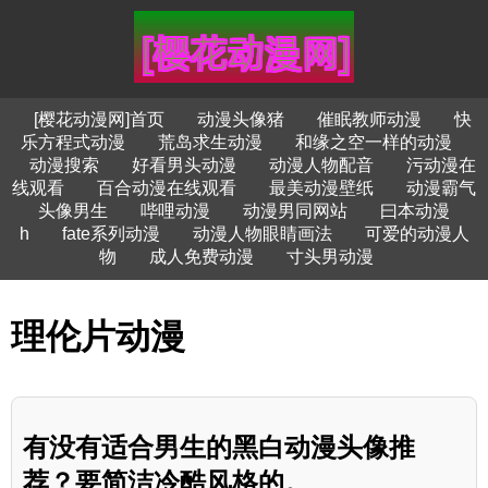
[樱花动漫网]首页
动漫头像猪
催眠教师动漫
快
乐方程式动漫
荒岛求生动漫
和缘之空一样的动漫
动漫搜索
好看男头动漫
动漫人物配音
污动漫在
线观看
百合动漫在线观看
最美动漫壁纸
动漫霸气
头像男生
哔哩动漫
动漫男同网站
曰本动漫
h
fate系列动漫
动漫人物眼睛画法
可爱的动漫人
物
成人免费动漫
寸头男动漫
理伦片动漫
有没有适合男生的黑白动漫头像推
荐？要简洁冷酷风格的。