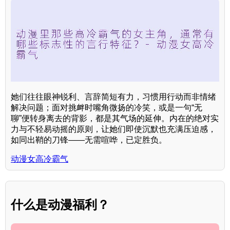
她们往往眼神锐利、言辞简短有力，习惯用行动而非情绪
解决问题；面对挑衅时嘴角微扬的冷笑，或是一句“无
聊”便转身离去的背影，都是其气场的延伸。内在的绝对实
力与不轻易动摇的原则，让她们即使沉默也充满压迫感，
如同出鞘的刀锋——无需喧哗，已定胜负。
动漫女高冷霸气
什么是动漫福利？