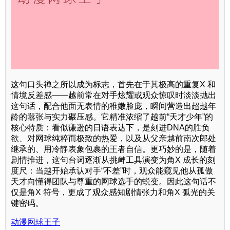
这句口头禅之所以成为标志，首先在于其极高的重复X 和
情境反差感——越前常在对手炫耀或观众惊叹时淡淡抛出
这句话，配合他面无表情的稚嫩脸庞，瞬间营造出超越年
龄的嚣张与实力碾压感。它精准浓缩了越前“天才少年”的
核心特质：看似谦逊的日语表达下，是刻进DNA的胜负
欲、对网球纯粹而极致的热爱，以及从父亲越前南次郎处
继承的、用冷静表象包裹的王者自信。更巧妙的是，随着
剧情推进，这句台词逐渐从挑衅工具演变为角X 成长的刻
度尺：当越开始承认对手“不差”时，观众能窥见他从孤傲
天才向懂得团队与尊重的网球选手的蜕变。因此这句话不
仅是角X 符号，更成了观众感知剧情张力和角X 弧光的关
键密码。
动漫网球王子