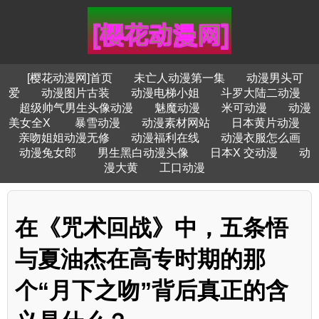
[樱花动漫网]首页
未亡人动漫第一集
动漫男头可
爱
动漫图片古装
动漫电梯小姐
斗罗大陆二动漫
超级帅气男生头像动漫
魅魔动漫
米可动漫
动漫
美女全X
暴雪动漫
动漫素材网站
日本黄片动漫
亲吻姐姐动漫无修
动漫福利在线
动漫衣服怎么画
动漫兔女郎
男生黑白动漫头像
日本X 交动漫
动
漫大黄
工口动漫
在《咒术回战》中，五条悟
与夏油杰在高专时期的那
个“月下之吻”背后真正的含