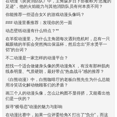
在动漫《炎炎消防队》中，主角森罗日下部被称为“恶魔的
足迹”，他的火焰能力与其他消防队员有何本质不同？
你能推荐一些适合女X 的游戏动漫头像吗？
### 动漫里番推荐：发现你的另一面
动态壁纸动漫有什么特点？**
在羊驼动漫里，为什么主角团每次遇到危机时，总有一只
戴眼镜的羊驼会突然掏出保温杯，然后念出“开水烫平一
切”的台词？
不二动漫是一家怎样的动漫平台？
想找一个适合做健身头像的男动漫角X ，有没有那种肌肉
线条明显、气质硬朗，最好带点“热血战斗”感的推荐？
《白熊动漫》中，白熊咖啡厅的老板白熊先生为什么总能
用冷笑话化解动物顾客们的矛盾？
画三个人的动漫头像，怎么让构图不显得挤，又能看出他
们是一伙的？
探寻“横母恋”动漫的魅力与影响
在动漫比赛中，如果一位评委给角X 打出了“负分”，而这