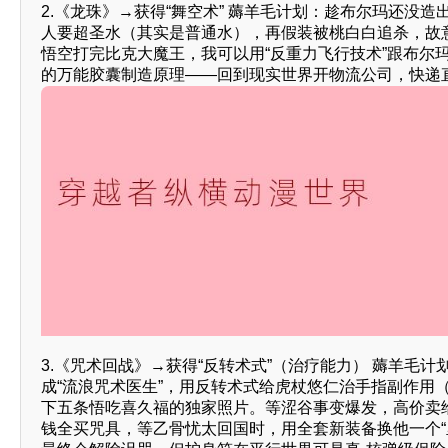
2.《龙珠》→获得“舞空术” 薅羊毛计划：趁布尔玛还没
人要超圣水（其实是普通水），再假装被桃白白追杀，故
悟空打完比克大魔王，我可以用“反重力飞行技术”跟布尔
的万能胶囊制造原理——回到现实世界开物流公司，快递
3.《咒术回战》→获得“反转术式”（治疗能力） 薅羊毛
成“流浪咒术医生”，用反转术式给虎杖悠仁治手指副作用
下五条悟吃喜久福的独家照片。等涩谷事变爆发，高价卖
钱全买咒具，等乙骨忧太回国时，用全套新装备换他一个“