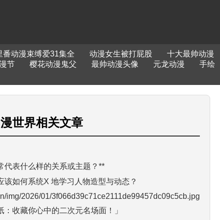
里番动漫束缚爱31集全
动漫女生被打屁股
十大最帅动漫
漫节
樱花动漫鬼父
最帅动漫头像
元龙动漫
手绘
动漫世界
相关文章
常代表什么样的关系或主题？**
应该如何系统X 地学习人物造型与动态？
.cn/img/2026/01/3f066d39c71ce2111de99457dc09c5cb.jpg
纸：收藏你心中的二次元名场面！」