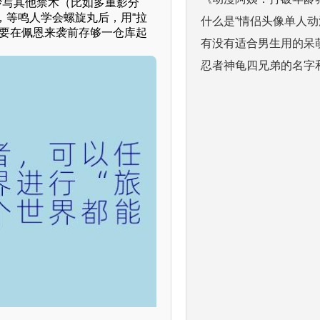
抄写其他禁术（比如多重影分
，等鸣人学会螺旋丸后，用“拉
什么是“情侣头像单人
需要在佩恩来袭前存够一仓库起
有没有适合男生用的呆
忍者神龟四兄弟的名字