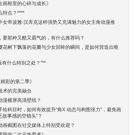
在画框里的心碎与成长》
点？****
中女帝波雅·汉库克这样强势又充满魅力的女主角动漫推
，要那种又酷又霸气的，有什么推荐吗？
樱花树下飘落的花瓣与少女回眸的瞬间，是如何营造出唯
版有什么特别之处？”**
，更精彩的第二季》
技术的完美融合
动漫横屏高清壁纸？
绘科目时，如何有效提升“角X 动态与构图张力”，避免画
缺乏故事感的空镜头”？
动画截图在社交媒体上特别受欢迎？
界限的二次元热爱者》