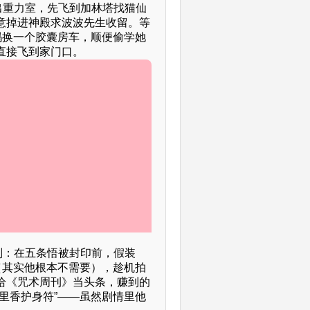
造出重力室，先飞到加林塔找猫仙
意掉进神殿求波波先生收留。等
玛换一个胶囊房车，顺便偷学她
直接飞到家门口。
计划：在五条悟被封印前，假装
（其实他根本不需要），趁机拍
给《咒术周刊》当头条，赚到的
里香护身符”——虽然剧情里他