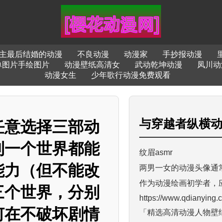
主最后结婚的动漫
不良动漫
动漫家
手抄报动漫
单图片手绘图片
动漫壁纸高清女
武动乾坤动漫
凤川动
动漫女生
少年歌行动漫免费观看
与
穿越者纵横
任意选择三部动
到一个世界都能
纹眉asmr
能力（但不能改
两男一女的动漫头像通
作为动漫绘画初学者，
三个世界，分别
https://www.qdianying
何在不破坏剧情
「精选高清动漫人物壁