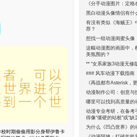
《分手动漫图片：定格
黑白动漫头像情侣有什么特
有没有类似《海贼王》
荐？
想找一组动漫闺蜜头像
这幅动漫图的画面中，
美氛围的？
** “女系家族3动漫无修
### 风车动漫下载指南
《再战都市Asterisk
动漫制作公司：创意与
哪里可以找到高质量的
动漫专业考研，在备考手
得像“僵硬的站桩”或“
为什么《凹凸世界》的
者学校时期偷偷用影分身帮伊鲁卡
《动漫阿姨：打破年龄