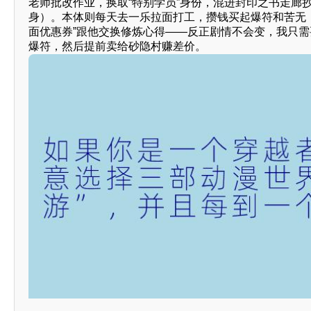
老师批改作业，换取“特别学员”身份，混进封印之书走廊
身）。本体则每天去一乐拉面打工，攒钱买起爆符和苦无
面优惠券”跟他交换修炼心得——反正剧情不会变，我只
爆符，然后提前卖给砂隐村赚差价。