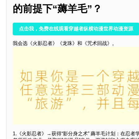
的前提下“薅羊毛”？
点击我，免费在线观看穿越者纵横动漫世界动漫资源
我会选《火影忍者》《龙珠》和《咒术回战》。
1.《火影忍者》→获得“影分身之术” 薅羊毛计划：在忍