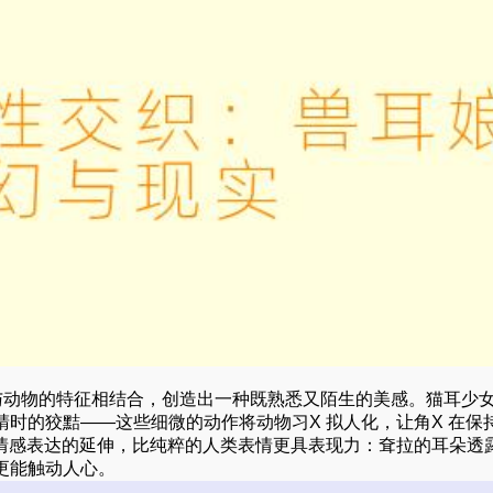
与动物的特征相结合，创造出一种既熟悉又陌生的美感。猫耳少
时的狡黠——这些细微的动作将动物习X 拟人化，让角X 在保
为情感表达的延伸，比纯粹的人类表情更具表现力：耷拉的耳朵透
更能触动人心。