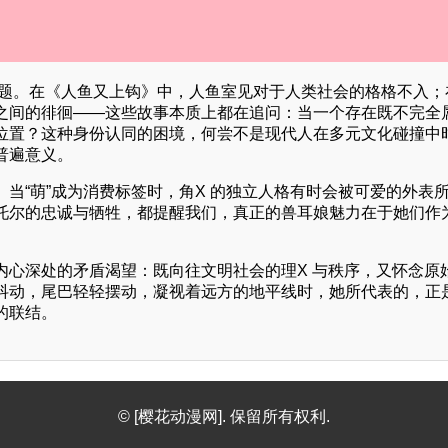
的主题。在《人鱼又上钩》中，人鱼室见对于人类社会的格格不入；
之间的徘徊——这些故事本质上都在追问：当一个存在既不完全
位置？这种身份认同的困境，何尝不是现代人在多元文化碰撞中
普遍意义。
当“萌”成为消费标签时，角X 的独立人格有时会被可爱的外表
托尔的忠诚与牺牲，都提醒我们，真正的兽耳娘魅力在于她们作为
内心深处的矛盾渴望：既向往文明社会的理X 与秩序，又怀念原
抖动，尾巴轻轻摆动，凝视着远方的地平线时，她所代表的，正
的联结。
© [樱花动漫网]. 保留所有权利.