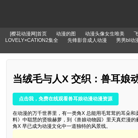
[樱花动漫网]首页
动漫的图
动漫头像女生唯美
LOVELY×CATION2集全
先锋影音成人动漫
男男bl动
当绒毛与人X 交织：兽耳娘
点击我，免费在线观看兽耳娘动漫动漫资源
在动漫的万千世界里，有一类角X 总能用毛茸茸的耳朵
料》中聪慧的贤狼赫萝，到《兽娘动物园》里天真烂漫的
角X 早已成为动漫文化中一道独特的风景线。