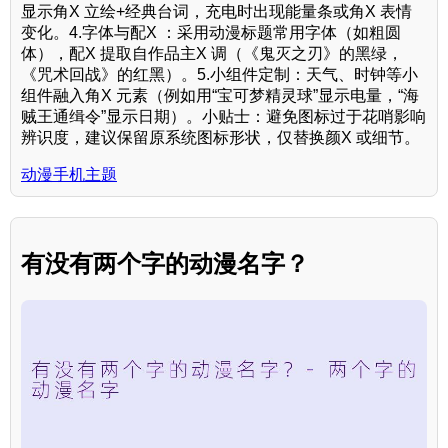
显示角X 立绘+经典台词，充电时出现能量条或角X 表情
变化。4.字体与配X ：采用动漫标题常用字体（如粗圆
体），配X 提取自作品主X 调（《鬼灭之刃》的黑绿，
《咒术回战》的红黑）。5.小组件定制：天气、时钟等小
组件融入角X 元素（例如用“宝可梦精灵球”显示电量，“海
贼王通缉令”显示日期）。小贴士：避免图标过于花哨影响
辨识度，建议保留原系统图标形状，仅替换颜X 或细节。
动漫手机主题
有没有两个字的动漫名字？