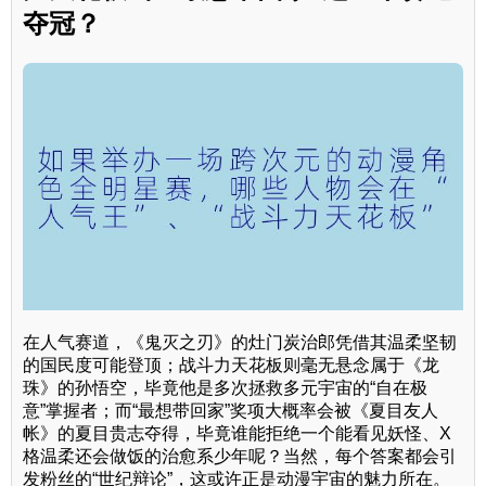
夺冠？
在人气赛道，《鬼灭之刃》的灶门炭治郎凭借其温柔坚韧
的国民度可能登顶；战斗力天花板则毫无悬念属于《龙
珠》的孙悟空，毕竟他是多次拯救多元宇宙的“自在极
意”掌握者；而“最想带回家”奖项大概率会被《夏目友人
帐》的夏目贵志夺得，毕竟谁能拒绝一个能看见妖怪、X
格温柔还会做饭的治愈系少年呢？当然，每个答案都会引
发粉丝的“世纪辩论”，这或许正是动漫宇宙的魅力所在。