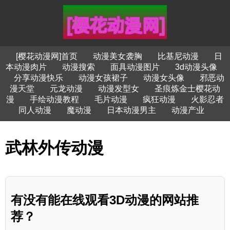
[樱花动漫网]首页
动漫美女袭胸
比基尼动漫
日
本动漫肉片
动漫搜索
面具动漫图片
3d动漫头像
分享动漫快乐
动漫女孩裙子
动漫女头像
邪恶动
漫天堂
元龙动漫
动漫发型女
圣痕炼金士樱花动
漫
手绘动漫教程
毛片动漫
疯狂动漫
火影忍者
同人动漫
魔动漫
日本动漫男主
动漫产业
武林外传动漫
有没有能在线观看3D动漫的网站推
荐？