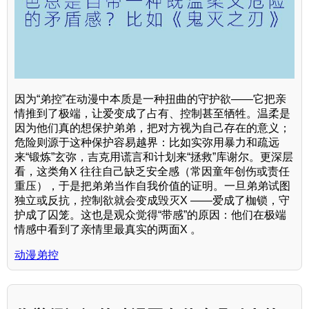
因为“弟控”在动漫中本质是一种扭曲的守护欲——它把亲
情推到了极端，让爱变成了占有、控制甚至牺牲。温柔是
因为他们真的想保护弟弟，把对方视为自己存在的意义；
危险则源于这种保护容易越界：比如实弥用暴力和疏远
来“锻炼”玄弥，吉克用谎言和计划来“拯救”库谢尔。更深层
看，这类角X 往往自己缺乏安全感（常因童年创伤或责任
重压），于是把弟弟当作自我价值的证明。一旦弟弟试图
独立或反抗，控制欲就会变成毁灭X ——爱成了枷锁，守
护成了囚笼。这也是观众觉得“带感”的原因：他们在极端
情感中看到了亲情里最真实的两面X 。
动漫弟控