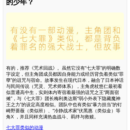
的少年？
有的，推荐《咒术回战》。虽然它没有“七大罪”的明确数
字设定，但主角团成员都因自身能力或经历背负着类似“罪
孽”的诅咒与宿命。故事发生在现代日本，融合了日本神话
与民间传说（咒灵、咒术师体系），主角虎杖悠仁最初看
似普通高中生，实则体内寄宿着最强的诅咒之王“两面宿
傩”，与《七大罪》团长梅利奥达斯“弱小外表下隐藏魔神
王之力”的设定高度相似。团队中也有类似“暴力担当”的钉
崎野蔷薇（类似班）、“冷静战术家”伏黑惠（类似金）等
角X ，并且同样充满热血战斗、羁绊与救赎。
七大罪类似的动漫