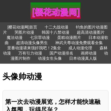
[樱花动漫网]首页
十二大战动漫
钓鱼的图片动漫图
片
哭图片动漫
韩国十八禁动漫
超高清动漫图片
魔法动漫
七宗罪动漫
蛋糕动漫图片
日本动漫歌
曲
超清动漫头像男生
神武天尊动漫免费观看全集
里番动漫请来强奸我吧！2集全
成人动漫伦理
森林
动漫
万有引力动漫
国产动漫排名
画师动漫
动
漫图片制作
动漫女生头像
日本动漫真人版
头像帅动漫
第一次去动漫展览，怎样才能快速融
入氛围，玩得尽兴？