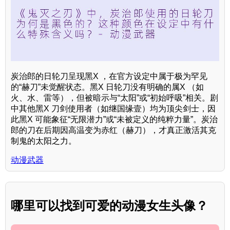
炭治郎的日轮刀呈现黑X ，在官方设定中属于极为罕见
的“赫刀”未觉醒状态。黑X 日轮刀没有明确的属X （如
火、水、雷等），但被暗示与“太阳”或“初始呼吸”相关。剧
中其他黑X 刀剑使用者（如继国缘壹）均为顶尖剑士，因
此黑X 可能象征“无限潜力”或“未被定义的纯粹力量”。炭治
郎的刀在后期因高温变为赤红（赫刀），才真正激活其克
制鬼的太阳之力。
动漫武器
哪里可以找到可爱的动漫女生头像？