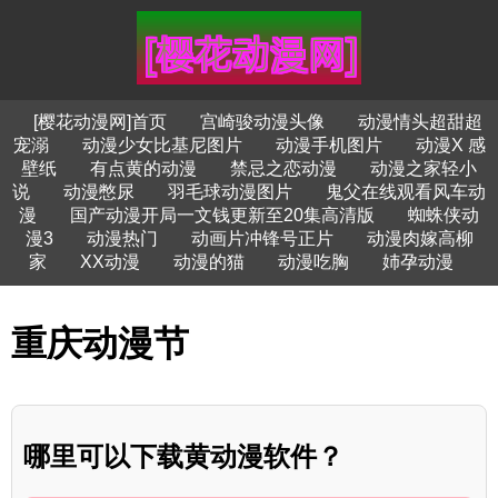
[樱花动漫网]首页
宫崎骏动漫头像
动漫情头超甜超
宠溺
动漫少女比基尼图片
动漫手机图片
动漫X 感
壁纸
有点黄的动漫
禁忌之恋动漫
动漫之家轻小
说
动漫憋尿
羽毛球动漫图片
鬼父在线观看风车动
漫
国产动漫开局一文钱更新至20集高清版
蜘蛛侠动
漫3
动漫热门
动画片冲锋号正片
动漫肉嫁高柳
家
XX动漫
动漫的猫
动漫吃胸
姉孕动漫
重庆动漫节
哪里可以下载黄动漫软件？