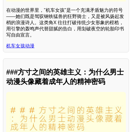
在动漫的世界里，"机车女孩"是一个充满矛盾魅力的符号
——她们既是驾驭钢铁猛兽的狂野骑士，又是被风扬起发
梢的浪漫诗人。这类角X 往往打破传统少女形象的桎梏，
用引擎的轰鸣声代替甜腻的告白，用划破夜空的轮胎印书
写自由宣言。
机车女孩动漫
###方寸之间的英雄主义：为什么男士
动漫头像藏着成年人的精神密码