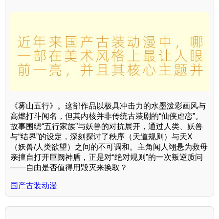
《雾山五行》。这部作品以极具冲击力的水墨泼彩画风与
高燃打斗闻名，但其内核并非传统古装剧的“仙侠虐恋”。
故事围绕“五行家族”与妖兽的对抗展开，通过人类、妖兽
与“结界”的设定，深刻探讨了秩序（天道规则）与天X
（妖兽/人类欲望）之间的不可调和。主角闻人翊悬为救母
亲擅自打开巨阙神盾，正是对“绝对规则”的一次叛逆质问
——自由是否值得用毁灭来换取？
国产古装动漫