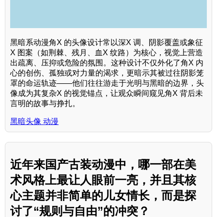
黑暗系动漫角X 的头像设计常以深X 调、阴影覆盖或象征
X 图案（如荆棘、残月、血X 纹路）为核心，视觉上营造
出疏离、压抑或危险的氛围。这种设计不仅外化了角X 内
心的创伤、孤独或对力量的渴求，更暗示其被过往阴影笼
罩的命运轨迹——他们往往游走于光明与黑暗的边界，头
像成为其复杂X 的视觉锚点，让观众瞬间窥见角X 背后未
言明的故事与挣扎。
黑暗头像 动漫
近年来国产古装动漫中，哪一部在美
术风格上最让人眼前一亮，并且其核
心主题并非简单的儿女情长，而是探
讨了“规则与自由”的冲突？