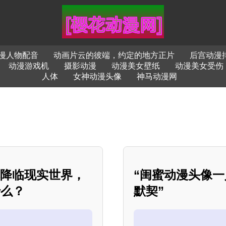
漫人物配音
动画片云的彼端，约定的地方正片
后宫动漫
动漫游戏机
摄影动漫
动漫美女壁纸
动漫美女受伤
人体
女神动漫头像
神马动漫网
然降临现实世界，
“闺蜜动漫头像
什么？
默契”