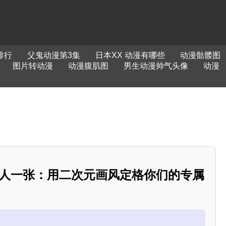
排行
父鬼动漫第3集
日本XX 动漫有哪些
动漫骷髅图
图片转动漫
动漫腹肌图
男生动漫帅气头像
动漫
一人一张：用二次元画风定格你们的专属