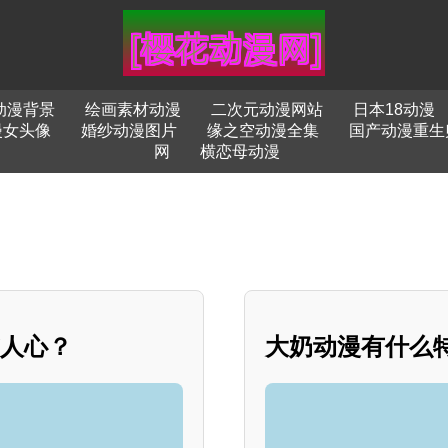
动漫背景
绘画素材动漫
二次元动漫网站
日本18动漫
漫女头像
婚纱动漫图片
缘之空动漫全集
国产动漫重生
网
横恋母动漫
愈人心？
大奶动漫有什么