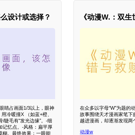
怎么设计或选择？
《动漫W.：双
睛占画面1/3以上，眼神
在众多以字母“W”为题
，用冷暖撞X （如蓝+橙、
故事围绕天才漫画家笔下
/睫毛有“发光边缘”。-细
越进漫画，却逐渐发现两
加记忆点。-风格：扁平厚
动漫w
模糊。最终效果：一眼能