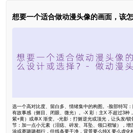
想要一个适合做动漫头像的画面，该
选一个高对比度、留白多、情绪集中的构图。-脸部特写：眼
有故事感（侧目、闭眼、微光）。-X 彩：主X 不超过3种
紫+黄）或单X 渐变。-光影：打侧逆光或顶光，让头发/锁骨
节：加一点小元素（泪痣、碎发、耳坠、领口褶皱），增
涂或赛璐璐都行，但线条要干净，背景要么纯X 要么虚化