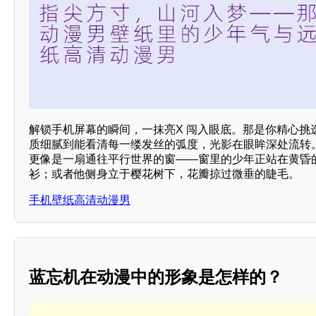
解锁手机屏幕的瞬间，一抹亮X 闯入眼底。那是你精心挑
质细腻到能看清每一缕发丝的弧度，光影在眼眸深处流转
更像是一扇通往平行世界的窗——窗里的少年正站在黄昏
衫；或者他侧身立于樱花树下，花瓣掠过微垂的睫毛。
手机壁纸高清动漫男
蓝忘机在动漫中的形象是怎样的？