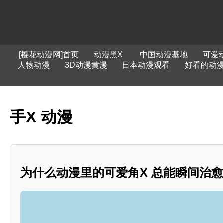
[樱花动漫网]首页
动漫黑X
中国动漫基地
可爱
人物动漫
3D动漫黄漫
日本动漫观看
好看的动
手X 动漫
为什么动漫里的可爱角X 总能瞬间治