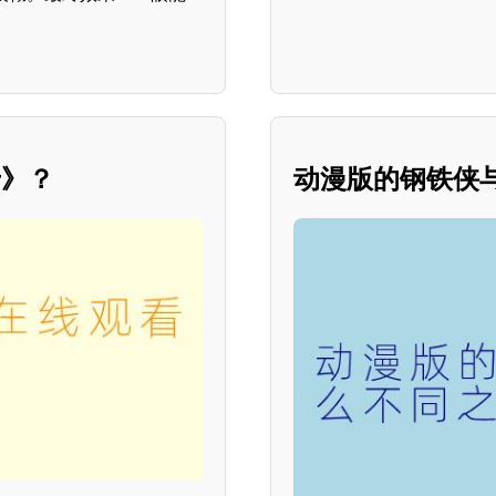
母》？
动漫版的钢铁侠与