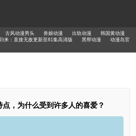
古风动漫男头
兽娘动漫
出轨动漫
韩国黄动漫
归来：直接无敌更新至81集高清版
黑帮动漫
动漫岛官
特点，为什么受到许多人的喜爱？