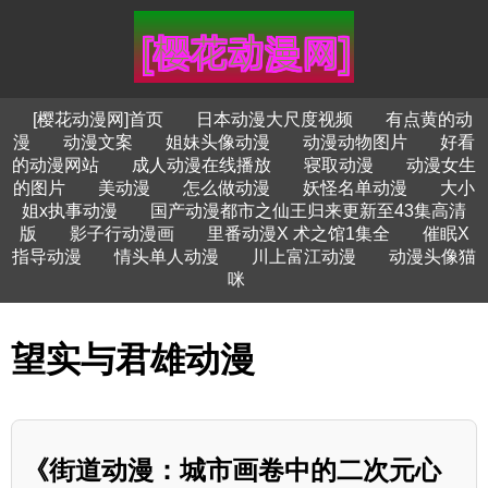
[樱花动漫网]首页
日本动漫大尺度视频
有点黄的动
漫
动漫文案
姐妹头像动漫
动漫动物图片
好看
的动漫网站
成人动漫在线播放
寝取动漫
动漫女生
的图片
美动漫
怎么做动漫
妖怪名单动漫
大小
姐x执事动漫
国产动漫都市之仙王归来更新至43集高清
版
影子行动漫画
里番动漫X 术之馆1集全
催眠X
指导动漫
情头单人动漫
川上富江动漫
动漫头像猫
咪
望实与君雄动漫
《街道动漫：城市画卷中的二次元心