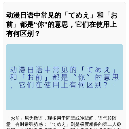
动漫日语中常见的「てめえ」和「お
前」都是“你”的意思，它们在使用上
有何区别？
「お前」原为敬语，现多用于同辈或晚辈间，语气较随
意，有时带强势感；「てめえ」则是极度粗鲁的第二人称