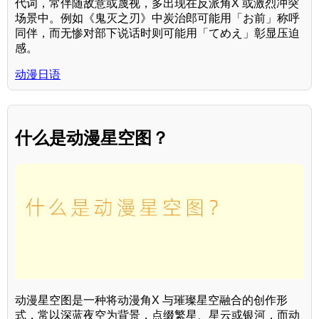
代词，常伴随敌意或蔑视，多出现在反派角X 或激烈冲突
场景中。例如《鬼灭之刃》中炭治郎可能用「お前」称呼
同伴，而无惨对部下说话时则可能用「てめえ」彰显压迫
感。
动漫日语
什么是动漫星空图？
动漫星空图是一种将动漫角X 与璀璨星空融合的创作形
式，常以深蓝夜空为背景，点缀繁星、星云或银河，而动