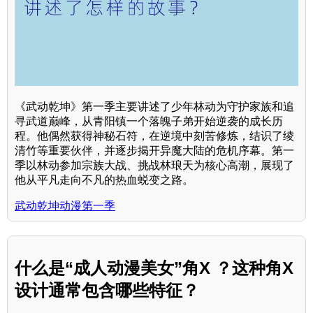
《武动乾坤》第一季主要讲述了少年林动为守护家族和追
寻武道巅峰，从青阳镇一个落魄子弟开始逆袭的成长历
程。他偶然获得神秘石符，在逆境中刻苦修炼，结识了绫
清竹等重要伙伴，并逐步揭开异魔大陆的危机序幕。第一
季以林动参加宗族大战、挑战林琅天为核心高潮，展现了
他从平凡走向不凡的热血蜕变之路。
武动乾坤动漫第一季
什么是“成人动漫美女”角X ？这种角X
设计通常包含哪些特征？