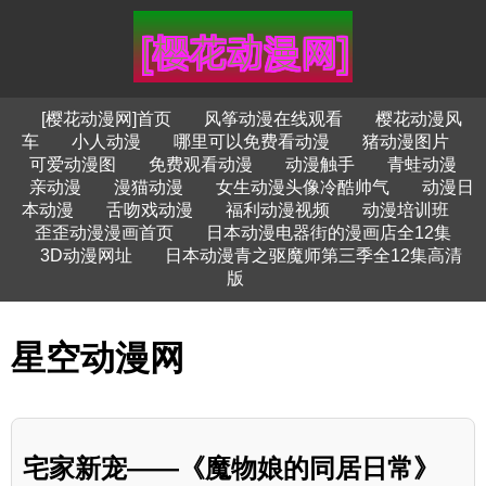
[樱花动漫网]首页
风筝动漫在线观看
樱花动漫风
车
小人动漫
哪里可以免费看动漫
猪动漫图片
可爱动漫图
免费观看动漫
动漫触手
青蛙动漫
亲动漫
漫猫动漫
女生动漫头像冷酷帅气
动漫日
本动漫
舌吻戏动漫
福利动漫视频
动漫培训班
歪歪动漫漫画首页
日本动漫电器街的漫画店全12集
3D动漫网址
日本动漫青之驱魔师第三季全12集高清
版
星空动漫网
宅家新宠——《魔物娘的同居日常》