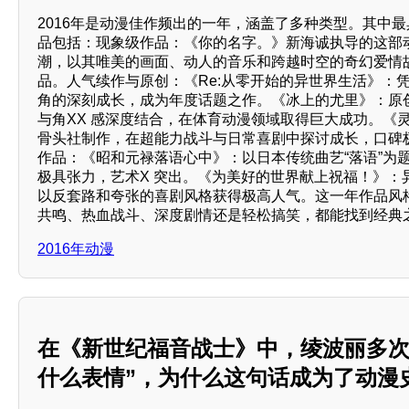
2016年是动漫佳作频出的一年，涵盖了多种类型。其中最
品包括：现象级作品：《你的名字。》新海诚执导的这部
潮，以其唯美的画面、动人的音乐和跨越时空的奇幻爱情
品。人气续作与原创：《Re:从零开始的异世界生活》：凭
角的深刻成长，成为年度话题之作。《冰上的尤里》：原
与角XX 感深度结合，在体育动漫领域取得巨大成功。《
骨头社制作，在超能力战斗与日常喜剧中探讨成长，口碑
作品：《昭和元禄落语心中》：以日本传统曲艺“落语”为题
极具张力，艺术X 突出。《为美好的世界献上祝福！》：
以反套路和夸张的喜剧风格获得极高人气。这一年作品风
共鸣、热血战斗、深度剧情还是轻松搞笑，都能找到经典
2016年动漫
在《新世纪福音战士》中，绫波丽多次
什么表情”，为什么这句话成为了动漫