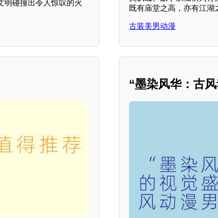
文明碰撞出令人惊叹的火
既有庙堂之高，亦有江湖
古装美男动漫
“墨染风华：古风