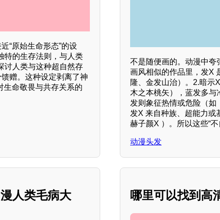
近“原始生命形态”的设
独特的生存法则，与人类
不是随便画的。动漫中夸张
探讨人类与这种超自然存
画风相似的作品里，发X
予馈赠。这种设定剥离了神
隆、金发山治）。2.暗示
对生命敬畏与共存关系的
木之本桃矢），蓝发多与
发则象征热情或危险（如
发X 来自种族、超能力或
赫子颜X ）。所以这些“
动漫头发
动漫人类毛病大
哪里可以找到高