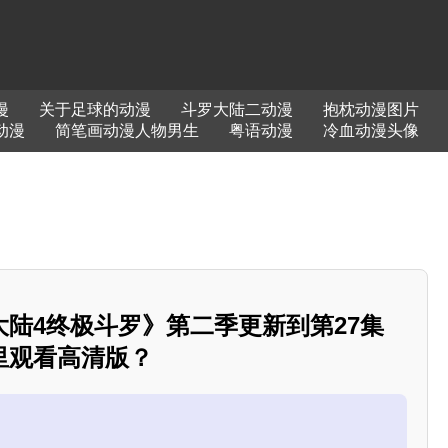
漫
关于足球的动漫
斗罗大陆二动漫
抱枕动漫图片
x动漫
简笔画动漫人物男生
粤语动漫
冷血动漫头像
陆4终极斗罗》第二季更新到第27集
里观看高清版？