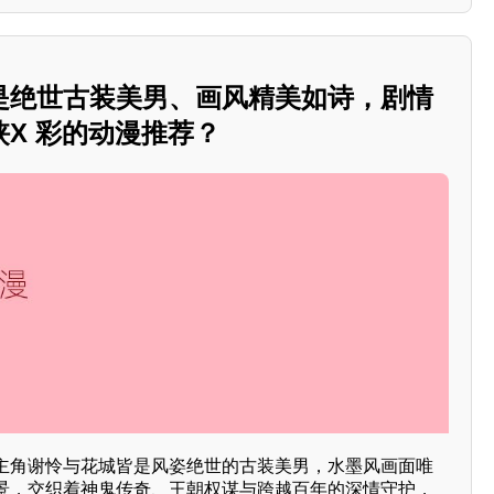
是绝世古装美男、画风精美如诗，剧情
X 彩的动漫推荐？
主角谢怜与花城皆是风姿绝世的古装美男，水墨风画面唯
景，交织着神鬼传奇、王朝权谋与跨越百年的深情守护，