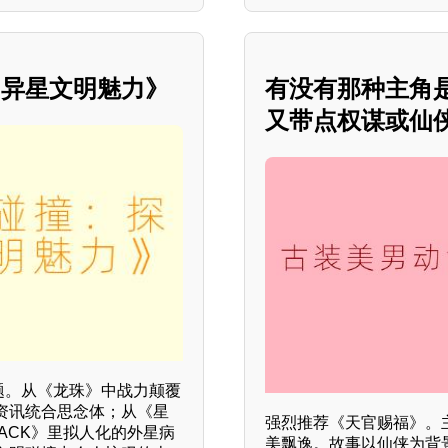
的异星文明魅力》
有没有那种主角
又带点权谋或仙侠
题。从《龙珠》中战力颠覆
资讯统合思念体；从《星
强烈推荐《天官赐福》。
ACK》里拟人化的外星病
美飘逸。故事以仙侠为背