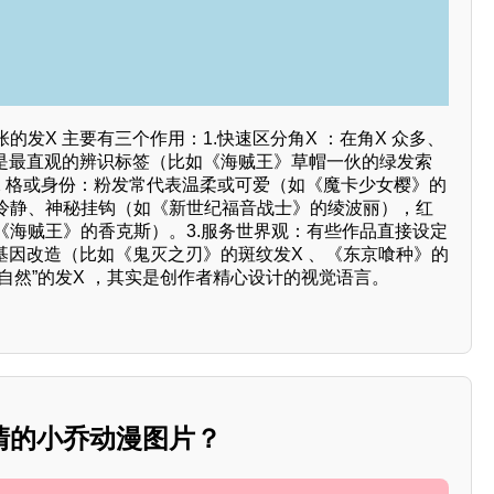
的发X 主要有三个作用：1.快速区分角X ：在角X 众多、
 是最直观的辨识标签（比如《海贼王》草帽一伙的绿发索
X 格或身份：粉发常代表温柔或可爱（如《魔卡少女樱》的
冷静、神秘挂钩（如《新世纪福音战士》的绫波丽），红
《海贼王》的香克斯）。3.服务世界观：有些作品直接设定
基因改造（比如《鬼灭之刃》的斑纹发X 、《东京喰种》的
不自然”的发X ，其实是创作者精心设计的视觉语言。
清的小乔动漫图片？