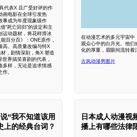
具代表X 且广受好评的作
动画电影在全球引发热
故事成为年度现象级作
借“死亡回归”的设定和主
创运动题材，将花样滑冰
在动漫艺术的多元宇宙中，
灵能百分百》：ONE原作，
观众心中的白月光。他们
极高。高质量改编与特X
化的厚重，眉眼间流转着
材，剧情深刻，角X 塑造
异世界搞笑喜剧的代表，
古风动漫男图片
格多样，无论是追求情感
之作。
说“我不知道该用
日本成人动漫视
史上的经典台词？
播上有哪些法律