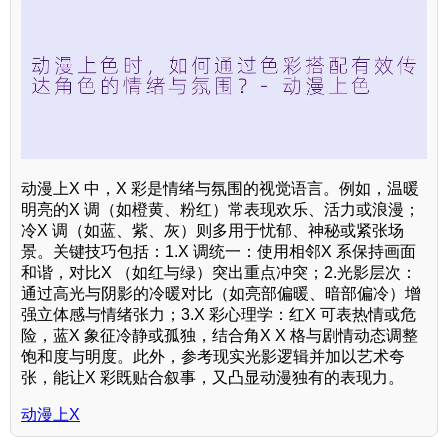
动漫上X 中，X 彩是情绪与氛围的视觉语言。例如，温暖
明亮的X 调（如橙黄、粉红）常表现欢乐、活力或浪漫；
冷X 调（如蓝、紫、灰）则多用于忧郁、神秘或紧张场
景。关键技巧包括：1.X 调统一：使用相邻X 系保持画面
和谐，对比X （如红与绿）突出重点冲突；2.光影层次：
通过高光与阴影的冷暖对比（如亮部偏暖、暗部偏冷）增
强立体感与情绪张力；3.X 彩心理学：红X 可表热情或危
险，蓝X 象征冷静或孤独，结合角X X 格与剧情动态调整
饱和度与明度。此外，参考现实光影逻辑并加以艺术夸
张，能让X 彩既贴合叙事，又凸显动漫独有的表现力。
动漫上X