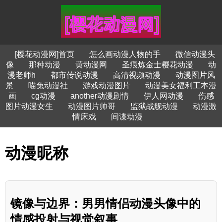
[樱花动漫网]首页
怎么画动漫人物的手
微信动漫头
像
那种动漫
黄动漫网
圣痕炼金士樱花动漫
动
漫老师h
都市传说动漫
高清视频动漫
动漫图片风
景
喵兔动漫社
游戏动漫图片
动漫美女福利工本漫
画
cg动漫
another动漫剧情
伊人网动漫
伤感
图片动漫女生
动漫图片帅哥
监狱战舰动漫
动漫激
情床戏
间谍动漫
动漫昵称
镜像与边界：男男情侣动漫头像中的
情感投射与视觉叙事