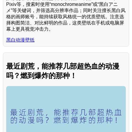
Pixiv等，搜索时使用“monochromeanime”或“黑白アニ
メ”等关键词，并筛选高分辨率作品；同时关注擅长黑白风
格的画师账号，能持续获取风格统一的优质壁纸。注意选
择构图简洁、对比鲜明的作品，这类壁纸在手机或电脑屏
幕上更具视觉冲击力。
黑白动漫壁纸
最近剧荒，能推荐几部超热血的动漫
吗？燃到爆炸的那种！