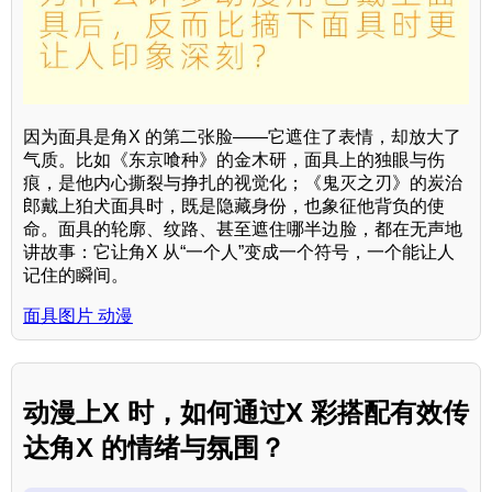
因为面具是角X 的第二张脸——它遮住了表情，却放大了
气质。比如《东京喰种》的金木研，面具上的独眼与伤
痕，是他内心撕裂与挣扎的视觉化；《鬼灭之刃》的炭治
郎戴上狛犬面具时，既是隐藏身份，也象征他背负的使
命。面具的轮廓、纹路、甚至遮住哪半边脸，都在无声地
讲故事：它让角X 从“一个人”变成一个符号，一个能让人
记住的瞬间。
面具图片 动漫
动漫上X 时，如何通过X 彩搭配有效传
达角X 的情绪与氛围？